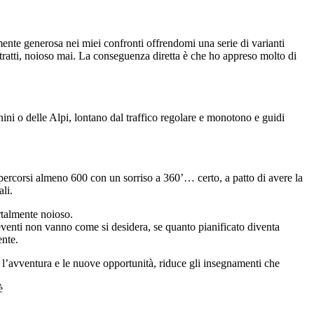
mente generosa nei miei confronti offrendomi una serie di varianti
tratti, noioso mai. La conseguenza diretta è che ho appreso molto di
nini o delle Alpi, lontano dal traffico regolare e monotono e guidi
 percorsi almeno 600 con un sorriso a 360’… certo, a patto di avere la
li.
rtalmente noioso.
eventi non vanno come si desidera, se quanto pianificato diventa
ente.
 l’avventura e le nuove opportunità, riduce gli insegnamenti che
è