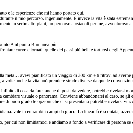
atto e le esperienze che mi hanno portato qui.
 durante il mio percorso, ingenuamente. E invece la vita è stata estrema
ente in serbo altri piani, un percorso a ostacoli per me, avventuroso a 
punto A al punto B in linea più
rontare curve e tornati, quelle dei passi più belli e tortuosi degli Appen
lla meta… avevi pianificato un viaggio di 300 km e ti ritrovi ad averne
o, a volte anche la vita può prendere strade diverse da quelle convenziona
infinite di cosa da fare, anche di posti da vedere, potrebbe rivelarsi mo
enza cambiare visuale o panorama. Conviene abbandonarsi al caso, se gli 
are di buon grado le opzioni che ci si presentano potrebbe rivelarsi vinc
ana: vale in entrambi i campi da gioco. La linearità è scontata, azzera
o, per cui non limitiamoci e andiamo a fondo a verificare di persona se 