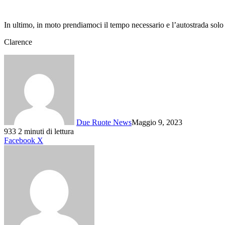
In ultimo, in moto prendiamoci il tempo necessario e l’autostrada solo 
Clarence
Due Ruote News
Maggio 9, 2023
933
2 minuti di lettura
LinkedIn
Pinterest
Reddit
WhatsApp
Condividi
Stampa
Facebook
X
via
mail