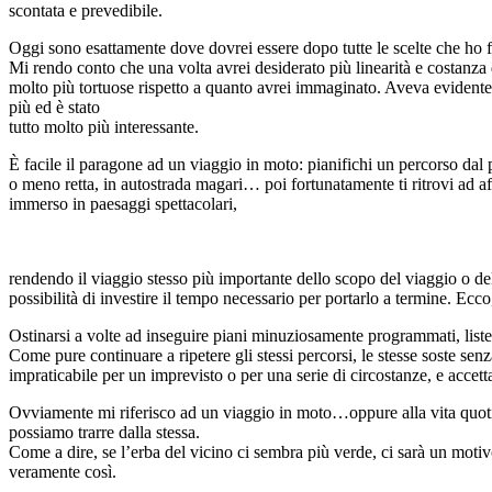
scontata e prevedibile.
Oggi sono esattamente dove dovrei essere dopo tutte le scelte che ho f
Mi rendo conto che una volta avrei desiderato più linearità e costanza
molto più tortuose rispetto a quanto avrei immaginato. Aveva evidentem
più ed è stato
tutto molto più interessante.
È facile il paragone ad un viaggio in moto: pianifichi un percorso dal 
o meno retta, in autostrada magari… poi fortunatamente ti ritrovi ad aff
immerso in paesaggi spettacolari,
rendendo il viaggio stesso più importante dello scopo del viaggio o de
possibilità di investire il tempo necessario per portarlo a termine. Ecc
Ostinarsi a volte ad inseguire piani minuziosamente programmati, liste 
Come pure continuare a ripetere gli stessi percorsi, le stesse soste s
impraticabile per un imprevisto o per una serie di circostanze, e accett
Ovviamente mi riferisco ad un viaggio in moto…oppure alla vita quotidi
possiamo trarre dalla stessa.
Come a dire, se l’erba del vicino ci sembra più verde, ci sarà un motiv
veramente così.