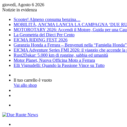
giovedì, Agosto 6 2026
Notizie in evidenza
Scooter! Almeno consuma benzina…
MOBILITÀ, ANCMA LANCIA LA CAMPAGNA ‘DUE RU
MOTOROTARY 2026: Accendi il Motore, Guida per una Cau
La Geometria del Dieci Per Cento
EICMA RIDING FEST 2026
Garanzia Honda a Ferrara – Benvenuti nella “Famiglia Honda”: d
EICMA Adventure Series FMI 2026: il viaggio che accende la p
Rust2Dakar: 5.000 km di ruggine, sabbia ed umanità
Motor Planet, Nuova Officina Moto a Ferrara
Elli Vignudelli: Quando la Passione Vince su Tutto
Accedi
Visualizza
Il tuo carrello è vuoto
Carrello
Vai allo shop
Articolo
a
Barra
caso
laterale
Menu
Cerca