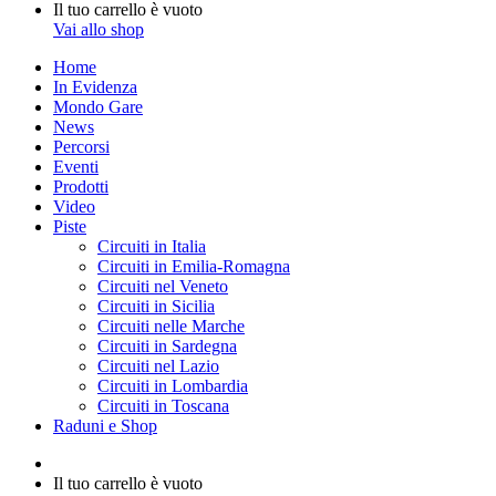
per
Visualizza
Il tuo carrello è vuoto
Carrello
Vai allo shop
Home
In Evidenza
Mondo Gare
News
Percorsi
Eventi
Prodotti
Video
Piste
Circuiti in Italia
Circuiti in Emilia-Romagna
Circuiti nel Veneto
Circuiti in Sicilia
Circuiti nelle Marche
Circuiti in Sardegna
Circuiti nel Lazio
Circuiti in Lombardia
Circuiti in Toscana
Raduni e Shop
Accedi
Visualizza
Il tuo carrello è vuoto