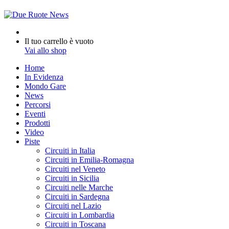
Cerca
per
Visualizza
Il tuo carrello è vuoto
Carrello
Vai allo shop
Home
In Evidenza
Mondo Gare
News
Percorsi
Eventi
Prodotti
Video
Piste
Circuiti in Italia
Circuiti in Emilia-Romagna
Circuiti nel Veneto
Circuiti in Sicilia
Circuiti nelle Marche
Circuiti in Sardegna
Circuiti nel Lazio
Circuiti in Lombardia
Circuiti in Toscana