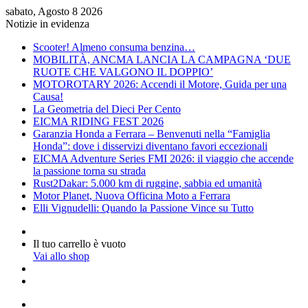
sabato, Agosto 8 2026
Notizie in evidenza
Scooter! Almeno consuma benzina…
MOBILITÀ, ANCMA LANCIA LA CAMPAGNA ‘DUE
RUOTE CHE VALGONO IL DOPPIO’
MOTOROTARY 2026: Accendi il Motore, Guida per una
Causa!
La Geometria del Dieci Per Cento
EICMA RIDING FEST 2026
Garanzia Honda a Ferrara – Benvenuti nella “Famiglia
Honda”: dove i disservizi diventano favori eccezionali
EICMA Adventure Series FMI 2026: il viaggio che accende
la passione torna su strada
Rust2Dakar: 5.000 km di ruggine, sabbia ed umanità
Motor Planet, Nuova Officina Moto a Ferrara
Elli Vignudelli: Quando la Passione Vince su Tutto
Accedi
Visualizza
Il tuo carrello è vuoto
Carrello
Vai allo shop
Articolo
a
Barra
caso
laterale
Menu