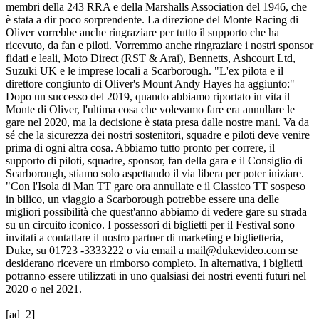
membri della 243 RRA e della Marshalls Association del 1946, che
è stata a dir poco sorprendente. La direzione del Monte Racing di
Oliver vorrebbe anche ringraziare per tutto il supporto che ha
ricevuto, da fan e piloti. Vorremmo anche ringraziare i nostri sponsor
fidati e leali, Moto Direct (RST & Arai), Bennetts, Ashcourt Ltd,
Suzuki UK e le imprese locali a Scarborough. "L'ex pilota e il
direttore congiunto di Oliver's Mount Andy Hayes ha aggiunto:"
Dopo un successo del 2019, quando abbiamo riportato in vita il
Monte di Oliver, l'ultima cosa che volevamo fare era annullare le
gare nel 2020, ma la decisione è stata presa dalle nostre mani. Va da
sé che la sicurezza dei nostri sostenitori, squadre e piloti deve venire
prima di ogni altra cosa. Abbiamo tutto pronto per correre, il
supporto di piloti, squadre, sponsor, fan della gara e il Consiglio di
Scarborough, stiamo solo aspettando il via libera per poter iniziare.
"Con l'Isola di Man TT gare ora annullate e il Classico TT sospeso
in bilico, un viaggio a Scarborough potrebbe essere una delle
migliori possibilità che quest'anno abbiamo di vedere gare su strada
su un circuito iconico. I possessori di biglietti per il Festival sono
invitati a contattare il nostro partner di marketing e biglietteria,
Duke, su 01723 -3333222 o via email a mail@dukevideo.com se
desiderano ricevere un rimborso completo. In alternativa, i biglietti
potranno essere utilizzati in uno qualsiasi dei nostri eventi futuri nel
2020 o nel 2021.
[ad_2]