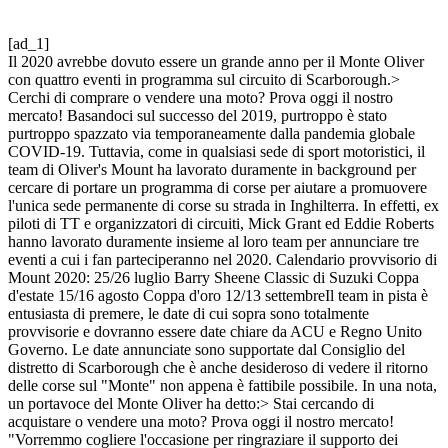
[ad_1]
Il 2020 avrebbe dovuto essere un grande anno per il Monte Oliver
con quattro eventi in programma sul circuito di Scarborough.>
Cerchi di comprare o vendere una moto? Prova oggi il nostro
mercato! Basandoci sul successo del 2019, purtroppo è stato
purtroppo spazzato via temporaneamente dalla pandemia globale
COVID-19. Tuttavia, come in qualsiasi sede di sport motoristici, il
team di Oliver's Mount ha lavorato duramente in background per
cercare di portare un programma di corse per aiutare a promuovere
l'unica sede permanente di corse su strada in Inghilterra. In effetti, ex
piloti di TT e organizzatori di circuiti, Mick Grant ed Eddie Roberts
hanno lavorato duramente insieme al loro team per annunciare tre
eventi a cui i fan parteciperanno nel 2020. Calendario provvisorio di
Mount 2020: 25/26 luglio Barry Sheene Classic di Suzuki Coppa
d'estate 15/16 agosto Coppa d'oro 12/13 settembreIl team in pista è
entusiasta di premere, le date di cui sopra sono totalmente
provvisorie e dovranno essere date chiare da ACU e Regno Unito
Governo. Le date annunciate sono supportate dal Consiglio del
distretto di Scarborough che è anche desideroso di vedere il ritorno
delle corse sul "Monte" non appena è fattibile possibile. In una nota,
un portavoce del Monte Oliver ha detto:> Stai cercando di
acquistare o vendere una moto? Prova oggi il nostro mercato!
"Vorremmo cogliere l'occasione per ringraziare il supporto dei