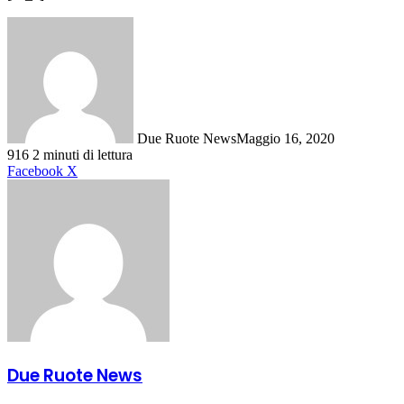
Due Ruote News
Maggio 16, 2020
916
2 minuti di lettura
LinkedIn
Pinterest
Reddit
WhatsApp
Condividi
Stampa
Facebook
X
via
mail
Due Ruote News