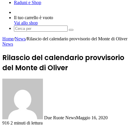
Raduni e Shop
Accedi
Visualizza
Il tuo carrello è vuoto
Carrello
Vai allo shop
Cerca
per
Home
/
News
/
Rilascio del calendario provvisorio del Monte di Oliver
News
Rilascio del calendario provvisorio
del Monte di Oliver
Due Ruote News
Maggio 16, 2020
916
2 minuti di lettura